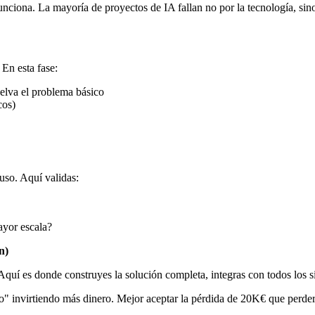
nciona. La mayoría de proyectos de IA fallan no por la tecnología, sin
 En esta fase:
lva el problema básico
cos)
uso. Aquí validas:
ayor escala?
n)
o. Aquí es donde construyes la solución completa, integras con todos los
arlo" invirtiendo más dinero. Mejor aceptar la pérdida de 20K€ que per