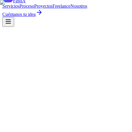
Fast
IA
Servicios
Proceso
Proyectos
Freelance
Nosotros
Cuéntanos tu idea