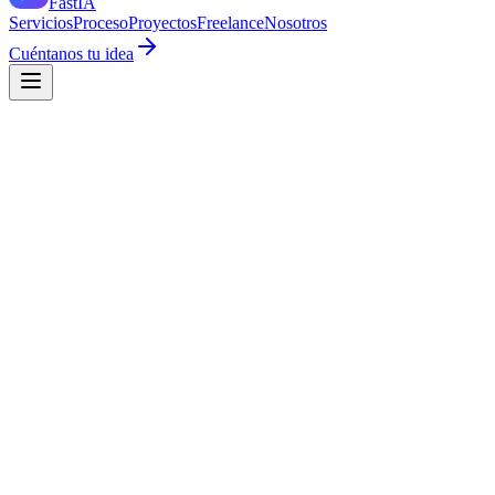
Fast
IA
Servicios
Proceso
Proyectos
Freelance
Nosotros
Cuéntanos tu idea