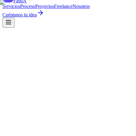
Fast
IA
Servicios
Proceso
Proyectos
Freelance
Nosotros
Cuéntanos tu idea