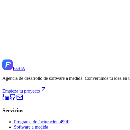
¿Y si no tengo claro lo que quiero?
¿Hacéis mantenimiento después?
¿Con qué tecnologías trabajáis?
Fast
IA
Agencia de desarrollo de software a medida. Convertimos tu idea en 
Empieza tu proyecto
Servicios
Programa de facturación 499€
Software a medida